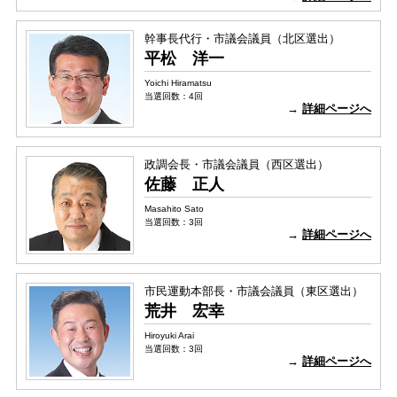
幹事長代行・市議会議員（北区選出）
平松 洋一
Yoichi Hiramatsu
当選回数：4回
→
詳細ページへ
政調会長・市議会議員（西区選出）
佐藤 正人
Masahito Sato
当選回数：3回
→
詳細ページへ
市民運動本部長・市議会議員（東区選出）
荒井 宏幸
Hiroyuki Arai
当選回数：3回
→
詳細ページへ