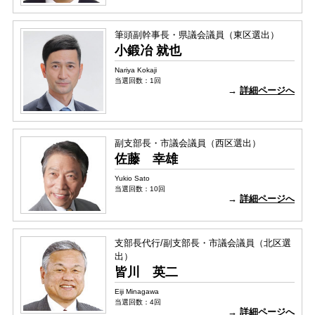
筆頭副幹事長・県議会議員（東区選出）
小鍛冶 就也
Nariya Kokaji
当選回数：1回
→
詳細ページへ
副支部長・市議会議員（西区選出）
佐藤 幸雄
Yukio Sato
当選回数：10回
→
詳細ページへ
支部長代行/副支部長・市議会議員（北区選
出）
皆川 英二
Eiji Minagawa
当選回数：4回
→
詳細ページへ