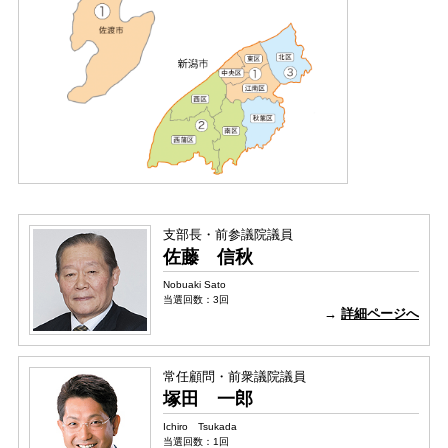
支部長・前参議院議員
佐藤 信秋
Nobuaki Sato
当選回数：3回
→
詳細ページへ
常任顧問・前衆議院議員
塚田 一郎
Ichiro Tsukada
当選回数：1回