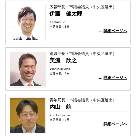
広報部長・市議会議員（中央区選出）
伊藤 健太郎
Kentaro Ito
当選回数：3回
→
詳細ページへ
組織部長・市議会議員（中央区選出）
美濃 欣之
Yoshiyuki Mino
当選回数：3回
→
詳細ページへ
青年局長・市議会議員（中央区選出）
内山 航
Kou Uchiyama
当選回数：3回
→
詳細ページへ