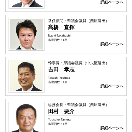
→
詳細ページへ
常任顧問・県議会議員（西区選出）
髙橋 直揮
Naoki Takahashi
当選回数：4回
→
詳細ページへ
幹事長・県議会議員（中央区選出）
吉田 孝志
Takashi Yoshida
当選回数：1回
→
詳細ページへ
総務会長・県議会議員（西区選出）
田村 要介
Yousuke Tamura
当選回数：1回
→
詳細ページへ