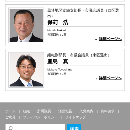
黒埼地区支部支部長・市議会議員（西区選
出）
保苅 浩
Hiroshi Hokari
当選回数：2回
→
詳細ページへ
組織副部長・市議会議員（東区選出）
豊島 真
Makoto Toyoshima
当選回数：2回
→
詳細ページへ
ホーム
組織
所属議員
活動報告
入党案内
資料請求
ご意見
プライバシーポリシー
サイトマップ