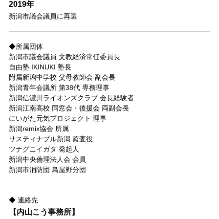
2019年
新潟市議会議員に再選
◆所属団体
新潟市議会議員 文教経済常任委員長
自由塾 IKINUKI 塾長
附属新潟中学校 父母教師会 副会長
新潟青年会議所 第38代 専務理事
新潟信濃川ライオンズクラブ 会長経験者
新潟江南高校 同窓会・後援会 両副会長
にいがた元気プロジェクト 理事
新潟remix協会 所属
サスティナブル新潟 監査役
ツナグニイガタ 発起人
新潟中央倫理法人会 会員
新潟市消防団 鳥屋野分団
◆ 連絡先
【内山こう事務所】